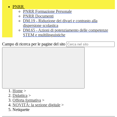
PNRR
PNRR Formazione Personale
PNRR Documenti
DM.19 - Riduzione dei divari e contrasto alla
dispersione scolastica
DM.65 - Azioni di potenziamento delle competenze
STEM e multilinguistiche
Campo di ricerca per le pagine del sito
Home
>
Didattica
>
Offerta formativa
>
NOVITÀ: la sezione digitale
>
Netiquette